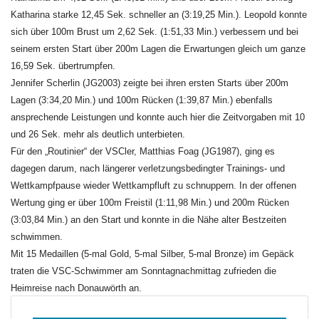
Katharina starke 12,45 Sek. schneller an (3:19,25 Min.). Leopold konnte
sich über 100m Brust um 2,62 Sek. (1:51,33 Min.) verbessern und bei
seinem ersten Start über 200m Lagen die Erwartungen gleich um ganze
16,59 Sek. übertrumpfen.
Jennifer Scherlin (JG2003) zeigte bei ihren ersten Starts über 200m
Lagen (3:34,20 Min.) und 100m Rücken (1:39,87 Min.) ebenfalls
ansprechende Leistungen und konnte auch hier die Zeitvorgaben mit 10
und 26 Sek. mehr als deutlich unterbieten.
Für den „Routinier“ der VSCler, Matthias Foag (JG1987), ging es
dagegen darum, nach längerer verletzungsbedingter Trainings- und
Wettkampfpause wieder Wettkampfluft zu schnuppern. In der offenen
Wertung ging er über 100m Freistil (1:11,98 Min.) und 200m Rücken
(3:03,84 Min.) an den Start und konnte in die Nähe alter Bestzeiten
schwimmen.
Mit 15 Medaillen (5-mal Gold, 5-mal Silber, 5-mal Bronze) im Gepäck
traten die VSC-Schwimmer am Sonntagnachmittag zufrieden die
Heimreise nach Donauwörth an.